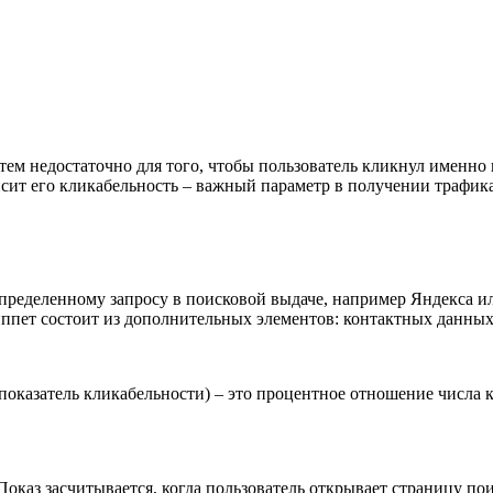
м недостаточно для того, чтобы пользователь кликнул именно на
исит его кликабельность – важный параметр в получении трафика
ределенному запросу в поисковой выдаче, например Яндекса или
иппет состоит из дополнительных элементов: контактных данных
e – показатель кликабельности) – это процентное отношение числа
оказ засчитывается, когда пользователь открывает страницу пои