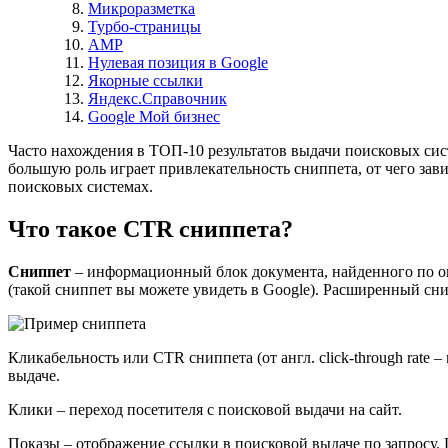
Микроразметка
Турбо-страницы
AMP
Нулевая позиция в Google
Якорные ссылки
Яндекс.Справочник
Google Мой бизнес
Часто нахождения в ТОП-10 результатов выдачи поисковых систе
большую роль играет привлекательность сниппета, от чего зав
поисковых системах.
Что такое CTR сниппета?
Сниппет
– информационный блок документа, найденного по оп
(такой сниппет вы можете увидеть в Google). Расширенный сн
Кликабельность или CTR сниппета
(от англ. click-through rat
выдаче.
Клики
– переход посетителя с поисковой выдачи на сайт.
Показы
– отображение ссылки в поисковой выдаче по запросу. П