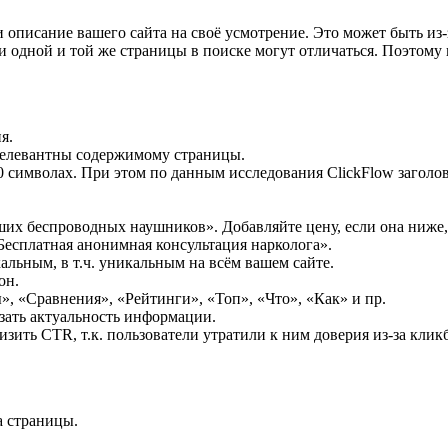
и описание вашего сайта на своё усмотрение. Это может быть из
ги одной и той же страницы в поиске могут отличаться. Поэтому 
я.
ь релевантны содержимому страницы.
0 символах. При этом по данным исследования ClickFlow загол
их беспроводных наушников». Добавляйте цену, если она ниже, 
есплатная анонимная консультация нарколога».
кальным, в т.ч. уникальным на всём вашем сайте.
он.
, «Сравнения», «Рейтинги», «Топ», «Что», «Как» и пр.
зать актуальность информации.
ить CTR, т.к. пользователи утратили к ним доверия из-за клик
а страницы.