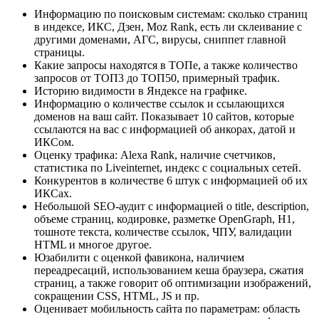
Информацию по поисковым системам: сколько страниц
в индексе, ИКС, Дзен, Moz Rank, есть ли склеивание с
другими доменами, АГС, вирусы, сниппет главной
страницы.
Какие запросы находятся в ТОПе, а также количество
запросов от ТОП3 до ТОП50, примерный трафик.
Историю видимости в Яндексе на графике.
Информацию о количестве ссылок и ссылающихся
доменов на ваш сайт. Показывает 10 сайтов, которые
ссылаются на вас с информацией об анкорах, датой и
ИКСом.
Оценку трафика: Alexa Rank, наличие счетчиков,
статистика по Liveinternet, индекс с социальных сетей.
Конкурентов в количестве 6 штук с информацией об их
ИКСах.
Небольшой SEO-аудит с информацией о title, description,
объеме страниц, кодировке, разметке OpenGraph, H1,
тошноте текста, количестве ссылок, ЧПУ, валидации
HTML и многое другое.
Юзабилити с оценкой фавикона, наличием
переадресаций, использованием кеша браузера, сжатия
страниц, а также говорит об оптимизации изображений,
сокращении CSS, HTML, JS и пр.
Оценивает мобильность сайта по параметрам: область