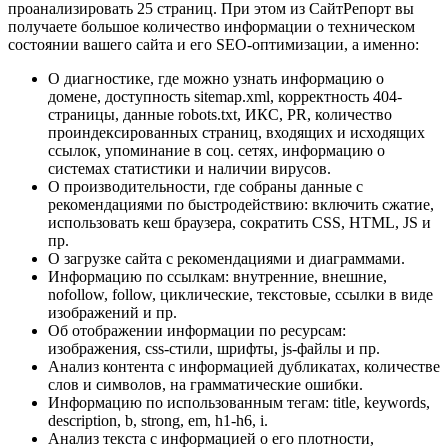
проанализировать 25 страниц. При этом из СайтРепорт вы
получаете большое количество информации о техническом
состоянии вашего сайта и его SEO-оптимизации, а именно:
О диагностике, где можно узнать информацию о
домене, доступность sitemap.xml, корректность 404-
страницы, данные robots.txt, ИКС, PR, количество
проиндексированных страниц, входящих и исходящих
ссылок, упоминание в соц. сетях, информацию о
системах статистики и наличии вирусов.
О производительности, где собраны данные с
рекомендациями по быстродействию: включить сжатие,
использовать кеш браузера, сократить CSS, HTML, JS и
пр.
О загрузке сайта с рекомендациями и диаграммами.
Информацию по ссылкам: внутренние, внешние,
nofollow, follow, циклические, текстовые, ссылки в виде
изображений и пр.
Об отображении информации по ресурсам:
изображения, css-стили, шрифты, js-файлы и пр.
Анализ контента с информацией дубликатах, количестве
слов и символов, на грамматические ошибки.
Информацию по использованным тегам: title, keywords,
description, b, strong, em, h1-h6, i.
Анализ текста с информацией о его плотности,