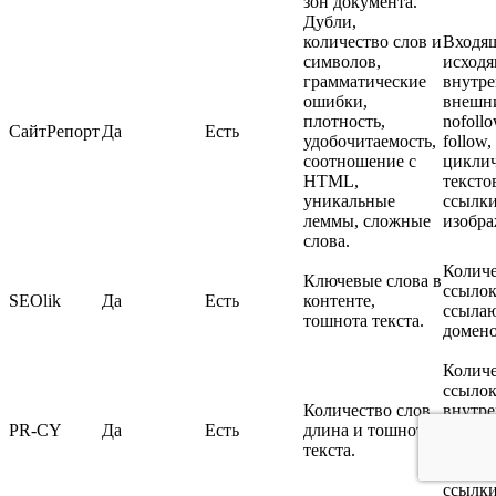
зон документа.
Дубли,
количество слов и
Входя
символов,
исходя
грамматические
внутре
ошибки,
внешн
плотность,
nofollo
СайтРепорт
Да
Есть
удобочитаемость,
follow,
соотношение с
циклич
HTML,
тексто
уникальные
ссылки
леммы, сложные
изобра
слова.
Количе
Ключевые слова в
ссылок
SEOlik
Да
Есть
контенте,
ссыла
тошнота текста.
домено
Количе
ссылок
Количество слов,
внутр
PR-CY
Да
Есть
длина и тошнота
ссылки
текста.
внешн
исход
ссылки