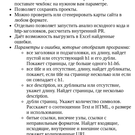
поставьте чекбокс на нужном вам параметре.
Позволяет сохранять проекты.
Можно проверить или сгенерировать карты сайта в
любом формате.
Отдельно позволяет запустить анализ исходного кода и
http-заголовков, рассчитать внутренний PR.
Даёт возможность выгрузить в Excel найденные
ошибки.
Параметры и ошибки, которые отобразит программа:
все заголовки и подзаголовки, их длину, найдет
пустой или отсутствующий h1 и его дубли.
Покажет страницы, где больше одного h1-h6.
все title и их отсутствие, длину, найдет дубликаты,
покажет, если title на странице несколько или если
он совпадает с h1.
все description, их дубликаты или отсутствие,
укажет длину. Найдет страницы, где несколько
description.
дубли страниц. Укажет количество символов.
Расскажет о соотношении Text и HTML, о размере
и использовании.
битые ссылки, висячие узлы, ссылки с
неправильным форматом. Найдет входящие,
исходящие, внутренние и внешние ссылки,
покажет кодированные URL.