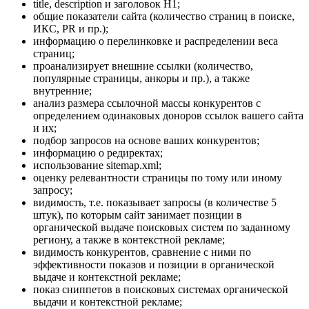
title, description и заголовок H1;
общие показатели сайта (количество страниц в поиске,
ИКС, PR и пр.);
информацию о перелинковке и распределении веса
страниц;
проанализирует внешние ссылки (количество,
популярные страницы, анкоры и пр.), а также
внутренние;
анализ размера ссылочной массы конкурентов с
определением одинаковых доноров ссылок вашего сайта
и их;
подбор запросов на основе ваших конкурентов;
информацию о редиректах;
использование sitemap.xml;
оценку релевантности страницы по тому или иному
запросу;
видимость, т.е. показывает запросы (в количестве 5
штук), по которым сайт занимает позиции в
органической выдаче поисковых систем по заданному
региону, а также в контекстной рекламе;
видимость конкурентов, сравнение с ними по
эффективности показов и позиции в органической
выдаче и контекстной рекламе;
показ сниппетов в поисковых системах органической
выдачи и контекстной рекламе;