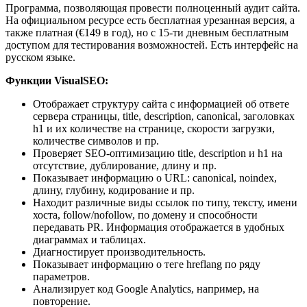
Программа, позволяющая провести полноценный аудит сайта.
На официальном ресурсе есть бесплатная урезанная версия, а
также платная (€149 в год), но с 15-ти дневным бесплатным
доступом для тестирования возможностей. Есть интерфейс на
русском языке.
Функции VisualSEO:
Отображает структуру сайта с информацией об ответе
сервера страницы, title, description, canonical, заголовках
h1 и их количестве на странице, скорости загрузки,
количестве символов и пр.
Проверяет SEO-оптимизацию title, description и h1 на
отсутствие, дублирование, длину и пр.
Показывает информацию о URL: canonical, noindex,
длину, глубину, кодирование и пр.
Находит различные виды ссылок по типу, тексту, имени
хоста, follow/nofollow, по домену и способности
передавать PR. Информация отображается в удобных
диаграммах и таблицах.
Диагностирует производительность.
Показывает информацию о теге hreflang по ряду
параметров.
Анализирует код Google Analytics, например, на
повторение.