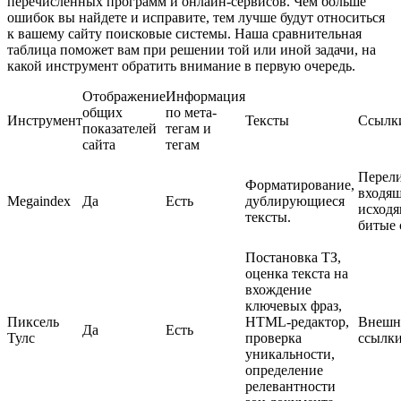
перечисленных программ и онлайн-сервисов. Чем больше
ошибок вы найдете и исправите, тем лучше будут относиться
к вашему сайту поисковые системы. Наша сравнительная
таблица поможет вам при решении той или иной задачи, на
какой инструмент обратить внимание в первую очередь.
Отображение
Информация
общих
по мета-
Инструмент
Тексты
Ссылк
показателей
тегам и
сайта
тегам
Перели
Форматирование,
входящ
Megaindex
Да
Есть
дублирующиеся
исходя
тексты.
битые 
Постановка ТЗ,
оценка текста на
вхождение
ключевых фраз,
Пиксель
HTML-редактор,
Внешн
Да
Есть
Тулс
проверка
ссылк
уникальности,
определение
релевантности