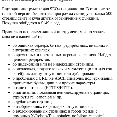
Еще один инструмент для SEO-специалистов. В отличие от
платной версии, бесплатная программа сканирует только 500
страниц сайта и куча других ограниченных функций.
Покупка обойдется в £149 в год.
Правильно используя данный инструмент, можно узнать
многое о вашем сайте:
об ошибках сервера, битых, редиректных, внешних и
внутренних ссылках.
о временных и постоянных перенаправлениях. Найдет
цепочки редиректов.
об индексации или не индексации страницы.
о заголовках, подзаголовках и мета-тегах (в т.ч. для соц.
сетей), их длину, отсутствие или дублирование.
о проблемах с URL: не ASCII-символы, подчеркивания,
прописные буквы, длина и прочие параметры.
о типе протокола (HTTPS/HTTP).
о пагинации, показывая неиндексируемые страницы,
атрибуты rel, canonical и пр.
о дубликатах страниц.
о изображениях, их размерах, отсутствии alt.
о заблокированных страницах в robots.txt или с
помощью X-Robots-Tag, noindex, nofollow, canonical.