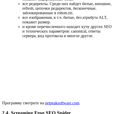
все редиректы. Среди них найдет битые, внешние,
refresh, цепочки редиректов, бесконечные,
заблокированные в robots.txt.
все изображения, в т.ч. битые, без атрибута ALT,
покажет размер.
и кроме перечисленного находит кучу других SEO
и технических параметров: canonical, ответы
сервера, вид протокола и многое другое.
Программу смотрите на
netpeaksoftware.com
.
2.4. Screaming Frog SEO Spider