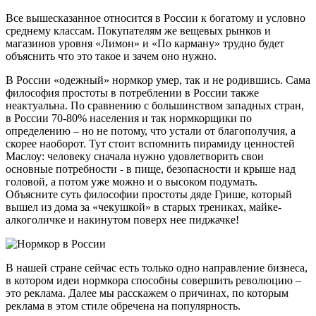
Все вышесказанное относится в России к богатому и условно
среднему классам. Покупателям же вещевых рынков и
магазинов уровня «Лимон» и «По карману» трудно будет
объяснить что это такое и зачем оно нужно.
В России «одежный» нормкор умер, так и не родившись. Сама
философия простоты в потреблении в России также
неактуальна. По сравнению с большинством западных стран,
в России 70-80% населения и так нормкорщики по
определению – но не потому, что устали от благополучия, а
скорее наоборот. Тут стоит вспомнить пирамиду ценностей
Маслоу: человеку сначала нужно удовлетворить свои
основные потребности - в пище, безопасности и крыше над
головой, а потом уже можно и о высоком подумать.
Объясните суть философии простоты дяде Грише, который
вышел из дома за «чекушкой» в старых трениках, майке-
алкоголичке и накинутом поверх нее пиджачке!
В нашей стране сейчас есть только одно направление бизнеса,
в котором идеи нормкора способны совершить революцию –
это реклама. Далее мы расскажем о причинах, по которым
реклама в этом стиле обречена на популярность.