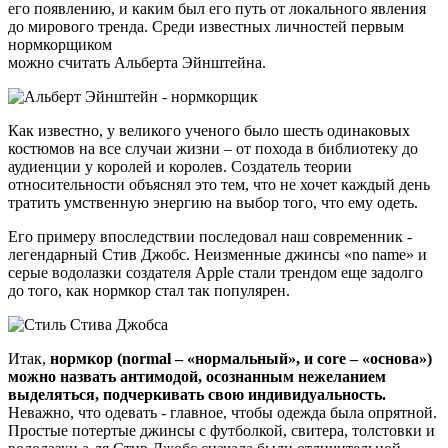
его появлению, и каким был его путь от локального явления
до мирового тренда.
Среди известных личностей первым
нормкорщиком
можно считать Альберта Эйнштейна.
Как известно, у великого ученого было шесть одинаковых
костюмов на все случаи жизни – от похода в библиотеку до
аудиенции у королей и королев. Создатель теории
относительности объяснял это тем, что не хочет каждый день
тратить умственную энергию на выбор того, что ему одеть.
Его примеру впоследствии последовал наш современник -
легендарный Стив Джобс. Неизменные джинсы «no name» и
серые водолазки создателя Apple стали трендом еще задолго
до того, как нормкор стал так популярен.
Итак,
нормкор (normal – «нормальный», и core – «основа»)
можно назвать антимодой, осознанным нежеланием
выделяться, подчеркивать свою индивидуальность.
Неважно, что одевать - главное, чтобы одежда была опрятной.
Простые потертые джинсы с футболкой, свитера, толстовки и