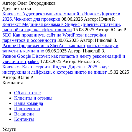
Автор:
Олег Огородников
Другие статьи
Контекст
Аудит рекламных кампаний в Яндекс Директе в
2026. Чек-лист для проверки
08.06.2026
Автор:
Юлия Р.
Контекст
Медийная реклама в Яндекс Директе: стратегии,
настройка, оценка эффективности
15.08.2025
Автор:
Юлия Р.
SEO
Как продвинуть сайт на WordPress: настройки
параметров и особенности
30.05.2025
Автор:
Николай З.
Разное
Продвижение в SberAds: как настроить рекламу и
запустить кампанию
05.05.2025
Автор:
Николай З.
Разное
Google Discover: как попасть в ленту рекомендаций и
увеличить трафик
17.03.2025
Автор:
Николай З.
Контекст
Как настроить Яндекс.Директ в 2025 году:
инструкция и лайфхаки, о которых никто не пишет
15.02.2025
Автор:
Юлия Р.
Компания
Об агентстве
Клиенты и отзывы
Наша команда
Партнерство
Вакансии
Контакты
Услуги