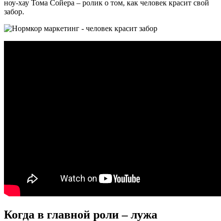
ноу-хау Тома Сойера – ролик о том, как человек красит свой
забор.
Когда в главной роли – лужа