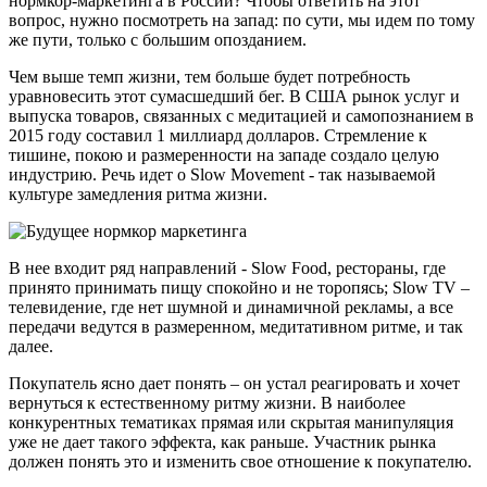
нормкор-маркетинга в России? Чтобы ответить на этот
вопрос, нужно посмотреть на запад: по сути, мы идем по тому
же пути, только с большим опозданием.
Чем выше темп жизни, тем больше будет потребность
уравновесить этот сумасшедший бег. В США рынок услуг и
выпуска товаров, связанных с медитацией и самопознанием в
2015 году составил 1 миллиард долларов. Стремление к
тишине, покою и размеренности на западе создало целую
индустрию. Речь идет о Slow Movement - так называемой
культуре замедления ритма жизни.
В нее входит ряд направлений - Slow Food, рестораны, где
принято принимать пищу спокойно и не торопясь; Slow TV –
телевидение, где нет шумной и динамичной рекламы, а все
передачи ведутся в размеренном, медитативном ритме, и так
далее.
Покупатель ясно дает понять – он устал реагировать и хочет
вернуться к естественному ритму жизни. В наиболее
конкурентных тематиках прямая или скрытая манипуляция
уже не дает такого эффекта, как раньше. Участник рынка
должен понять это и изменить свое отношение к покупателю.