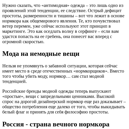
Нужно сказать, что «антимодная» одежда – это лишь одно из
проявлений этой тенденции, ее следствие. Острый дефицит
простоты, размеренности и тишины – вот что лежит в основе
нормкора как общемирового явления. Те, кто почувствовал
ветер перемен, уже сейчас используют этот принцип в
маркетинге. Это как оседлать волну в серфинге – если вам
удастся попасть на ее гребень, она понесет вас вперед с
огромной скоростью.
Мода на немодные вещи
Нельзя не упомянуть о забавной ситуации, которая сейчас
имеет место в среде отечественных «нормкорщиков». Вместо
того чтобы убить моду, нормкор… сам стал модной
тенденцией.
Российские бренды модной одежды теперь выпускают
«простые», вещи с запредельными ценниками. Высокий
спрос на дорогой дизайнерский нормкор еще раз доказывает –
общество потребления еще далеко от того, чтобы выкидывать
белый флаг и принять для себя философию простоты.
Россия - страна вечного нормкора