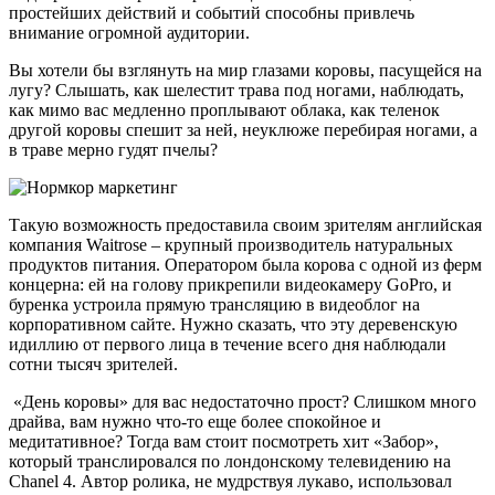
простейших действий и событий способны привлечь
внимание огромной аудитории.
Вы хотели бы взглянуть на мир глазами коровы, пасущейся на
лугу? Слышать, как шелестит трава под ногами, наблюдать,
как мимо вас медленно проплывают облака, как теленок
другой коровы спешит за ней, неуклюже перебирая ногами, а
в траве мерно гудят пчелы?
Такую возможность предоставила своим зрителям английская
компания Waitrose – крупный производитель натуральных
продуктов питания. Оператором была корова с одной из ферм
концерна: ей на голову прикрепили видеокамеру GoPro, и
буренка устроила прямую трансляцию в видеоблог на
корпоративном сайте. Нужно сказать, что эту деревенскую
идиллию от первого лица в течение всего дня наблюдали
сотни тысяч зрителей.
«День коровы» для вас недостаточно прост? Слишком много
драйва, вам нужно что-то еще более спокойное и
медитативное? Тогда вам стоит посмотреть хит «Забор»,
который транслировался по лондонскому телевидению на
Chanel 4. Автор ролика, не мудрствуя лукаво, использовал