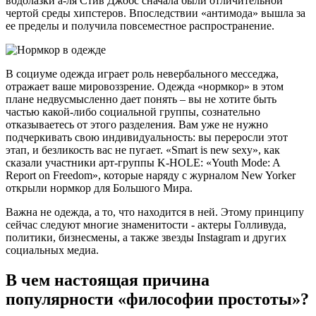
водолазки а-ля Стив Джобс сначала были отличительной
чертой среды хипстеров. Впоследствии «антимода» вышла за
ее пределы и получила повсеместное распространение.
В социуме одежда играет роль невербального месседжа,
отражает ваше мировоззрение. Одежда «нормкор» в этом
плане недвусмысленно дает понять – вы не хотите быть
частью какой-либо социальной группы, сознательно
отказываетесь от этого разделения. Вам уже не нужно
подчеркивать свою индивидуальность: вы переросли этот
этап, и безликость вас не пугает. «Smart is new sexy», как
сказали участники арт-группы K-HOLE: «Youth Mode: A
Report on Freedom», которые наряду с журналом New Yorker
открыли нормкор для Большого Мира.
Важна не одежда, а то, что находится в ней. Этому принципу
сейчас следуют многие знаменитости - актеры Голливуда,
политики, бизнесмены, а также звезды Instagram и других
социальных медиа.
В чем настоящая причина
популярности «философии простоты»?