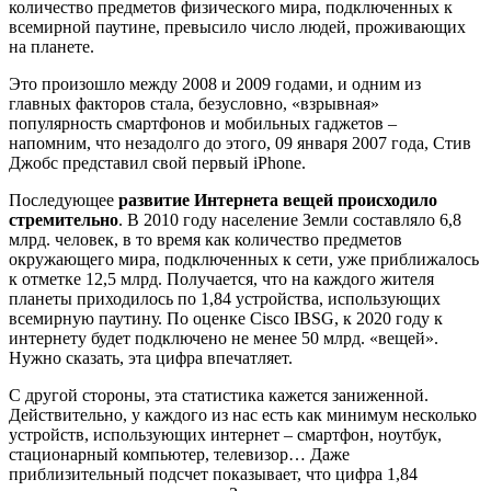
количество предметов физического мира, подключенных к
всемирной паутине, превысило число людей, проживающих
на планете.
Это произошло между 2008 и 2009 годами, и одним из
главных факторов стала, безусловно, «взрывная»
популярность смартфонов и мобильных гаджетов –
напомним, что незадолго до этого, 09 января 2007 года, Стив
Джобс представил свой первый iPhone.
Последующее
развитие Интернета вещей происходило
стремительно
. В 2010 году население Земли составляло 6,8
млрд. человек, в то время как количество предметов
окружающего мира, подключенных к сети, уже приближалось
к отметке 12,5 млрд. Получается, что на каждого жителя
планеты приходилось по 1,84 устройства, использующих
всемирную паутину. По оценке Cisco IBSG, к 2020 году к
интернету будет подключено не менее 50 млрд. «вещей».
Нужно сказать, эта цифра впечатляет.
С другой стороны, эта статистика кажется заниженной.
Действительно, у каждого из нас есть как минимум несколько
устройств, использующих интернет – смартфон, ноутбук,
стационарный компьютер, телевизор… Даже
приблизительный подсчет показывает, что цифра 1,84