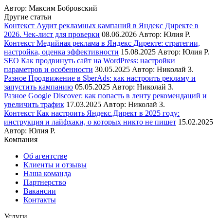
Автор:
Максим Бобровский
Другие статьи
Контекст
Аудит рекламных кампаний в Яндекс Директе в
2026. Чек-лист для проверки
08.06.2026
Автор:
Юлия Р.
Контекст
Медийная реклама в Яндекс Директе: стратегии,
настройка, оценка эффективности
15.08.2025
Автор:
Юлия Р.
SEO
Как продвинуть сайт на WordPress: настройки
параметров и особенности
30.05.2025
Автор:
Николай З.
Разное
Продвижение в SberAds: как настроить рекламу и
запустить кампанию
05.05.2025
Автор:
Николай З.
Разное
Google Discover: как попасть в ленту рекомендаций и
увеличить трафик
17.03.2025
Автор:
Николай З.
Контекст
Как настроить Яндекс.Директ в 2025 году:
инструкция и лайфхаки, о которых никто не пишет
15.02.2025
Автор:
Юлия Р.
Компания
Об агентстве
Клиенты и отзывы
Наша команда
Партнерство
Вакансии
Контакты
Услуги