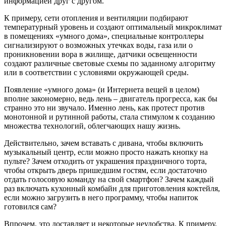
информацией друг с другом.
К примеру, сети отопления и вентиляции подбирают
температурный уровень и создают оптимальный микроклимат
в помещениях «умного дома», специальные контроллеры
сигнализируют о возможных утечках воды, газа или о
проникновении вора в жилище, датчики освещенности
создают различные световые схемы по заданному алгоритму
или в соответствии с условиями окружающей среды.
Появление «умного дома» (и Интернета вещей в целом)
вполне закономерно, ведь лень – двигатель прогресса, как бы
странно это ни звучало. Именно лень, как протест против
монотонной и рутинной работы, стала стимулом к созданию
множества технологий, облегчающих нашу жизнь.
Действительно, зачем вставать с дивана, чтобы включить
музыкальный центр, если можно просто нажать кнопку на
пульте? Зачем отходить от украшения праздничного торта,
чтобы открыть дверь пришедшим гостям, если достаточно
отдать голосовую команду на свой смартфон? Зачем каждый
раз включать кухонный комбайн для приготовления коктейля,
если можно загрузить в него программу, чтобы напиток
готовился сам?
Впрочем, это доставляет и некоторые неудобства. К примеру,