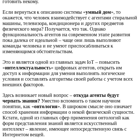
готовить некому.
Если вернуться к описанию системы «
умный дом
», то
окажется, что человек взаимодействует с агентами стиральной
машины, телевизора, кондиционера и других предметов
физического мира? Получается, что так. Однако
функциональность агентов на современном этапе развития
пока далека от идеальной – чаще они лишь выполняют
команды человека и не умеют приспосабливаться к
изменяющимся обстоятельствам.
Это и является одной из главных задач IoT – повысить
«
интеллектуальност
ь» цифровых агентов, открыть им
доступ к информации для умения выполнять логические
условия и составлять алгоритмы своей работы с учетом всех
внешних факторов.
Здесь возникает новый вопрос –
откуда агенты будут
черпать знания?
Уместно вспомнить о таком научном
понятии, как «
онтология
». В широком смысле оно означает
способ хранения информации о некой физической сущности.
Кстати, одной из главных сфер применения онтологий как
форм представления знаний является искусственный
интеллект – явление, имеющее непосредственную связь с
Интернетом вещей.