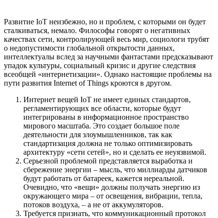
Развитие IoT неизбежно, но и проблем, с которыми он будет
сталкиваться, немало. Философы говорят о негативных
качествах сети, контролирующей весь мир, социологи трубят
о недопустимости глобальной открытости данных,
интеллектуалы вслед за научными фантастами предсказывают
упадок культуры, социальный кризис и другие следствия
всеобщей «интернетизации». Однако настоящие проблемы на
пути развития Internet of Things кроются в другом.
Интернет вещей IoT не имеет единых стандартов,
регламентирующих все области, которые будут
интегрированы в информационное пространство
мирового масштаба. Это создает большое поле
деятельности для злоумышленников, так как
стандартизация должна не только оптимизировать
архитектуру «сети сетей», но и сделать ее неуязвимой.
Серьезной проблемой представляется выработка и
сбережение энергии – мысль, что миллиарды датчиков
будут работать от батареек, кажется нереальной.
Очевидно, что «вещи» должны получать энергию из
окружающего мира – от освещения, вибрации, тепла,
потоков воздуха, – а не от аккумуляторов.
Требуется признать, что коммуникационный протокол