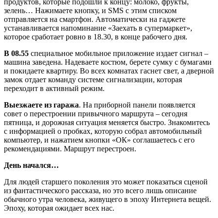
продуктов, которые подошли к концу: молоко, фрукты,
зелень… Нажимаете кнопку, и SMS с этим списком
отправляется на смартфон. Автоматически на гаджете
устанавливается напоминание «Заехать в супермаркет»,
которое сработает ровно в 18.30, в конце рабочего дня.
В 08.55
специальное мобильное приложение издает сигнал –
машина заведена. Надеваете костюм, берете сумку с бумагами
и покидаете квартиру. Во всех комнатах гаснет свет, а дверной
замок отдает команду системе сигнализации, которая
переходит в активный режим.
Выезжаете из гаража
. На приборной панели появляется
совет о перестроении привычного маршрута – сегодня
пятница, и дорожная ситуация меняется быстро. Знакомитесь
с информацией о пробках, которую собрал автомобильный
компьютер, и нажатием кнопки «ОК» соглашаетесь с его
рекомендациями. Маршрут перестроен.
День начался…
Для людей старшего поколения это может показаться сценой
из фантастического рассказа, но это всего лишь описание
обычного утра человека, живущего в эпоху Интернета вещей.
Эпоху, которая ожидает всех нас.