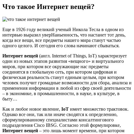
Что такое Интернет вещей?
Еще в 1926 году великий ученый Никола Тесла в одном из
интервью выразил уверНаиьенность, что настанет тот день,
когда все вещи, все предметы нашего мира станут частью
одного целого. И сегодня его слова начинают сбываться.
Интернет вещей
(англ. Internet of Things, IoT) характеризует
один из новых этапов развития «вещного» и виртуального
миров, при котором все окружающие нас предметы
соединятся в глобальную сеть, при котором цифровая и
физическая реальность станут единым целым, при котором
человек получит громадные возможности для сбора, анализа и
применения информации в любой из сфер своей деятельности
– в экономике, в промышленности, в науке, в культуре, в
быту…
Как и любое новое явление,
IoT
имеет множество трактовок.
Однако все они, так или иначе сводятся к определению,
сформулированному специалистами консалтингового
подразделения Cisco IBSG. Согласно этой формулировке,
Интернет вещей
– это лишь момент времени, при котором