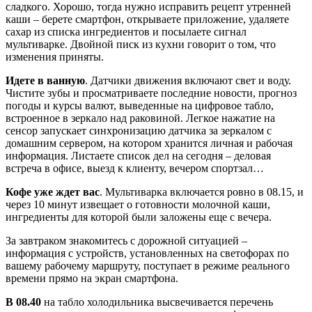
сладкого. Хорошо, тогда нужно исправить рецепт утренней
каши – берете смартфон, открываете приложение, удаляете
сахар из списка ингредиентов и посылаете сигнал
мультиварке. Двойной писк из кухни говорит о том, что
изменения приняты.
Идете в ванную
. Датчики движения включают свет и воду.
Чистите зубы и просматриваете последние новости, прогноз
погоды и курсы валют, выведенные на цифровое табло,
встроенное в зеркало над раковиной. Легкое нажатие на
сенсор запускает синхронизацию датчика за зеркалом с
домашним сервером, на котором хранится личная и рабочая
информация. Листаете список дел на сегодня – деловая
встреча в офисе, выезд к клиенту, вечером спортзал…
Кофе уже ждет вас
. Мультиварка включается ровно в 08.15, и
через 10 минут извещает о готовности молочной каши,
ингредиенты для которой были заложены еще с вечера.
За завтраком знакомитесь с дорожной ситуацией –
информация с устройств, установленных на светофорах по
вашему рабочему маршруту, поступает в режиме реального
времени прямо на экран смартфона.
В 08.40
на табло холодильника высвечивается перечень