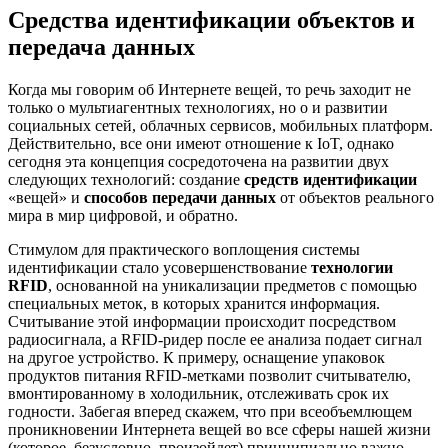
Средства идентификации объектов и
передача данных
Когда мы говорим об Интернете вещей, то речь заходит не
только о мультиагентных технологиях, но о и развитии
социальных сетей, облачных сервисов, мобильных платформ.
Действительно, все они имеют отношение к IoT, однако
сегодня эта концепция сосредоточена на развитии двух
следующих технологий: создание
средств идентификации
«вещей» и
способов передачи данных
от объектов реального
мира в мир цифровой, и обратно.
Стимулом для практического воплощения системы
идентификации стало усовершенствование
технологии
RFID
, основанной на уникализации предметов с помощью
специальных меток, в которых хранится информация.
Считывание этой информации происходит посредством
радиосигнала, а RFID-ридер после ее анализа подает сигнал
на другое устройство. К примеру, оснащение упаковок
продуктов питания RFID-метками позволит считывателю,
вмонтированному в холодильник, отслеживать срок их
годности. Забегая вперед скажем, что при всеобъемлющем
проникновении Интернета вещей во все сферы нашей жизни
(которое, безусловно, произойдет) принципиально важно