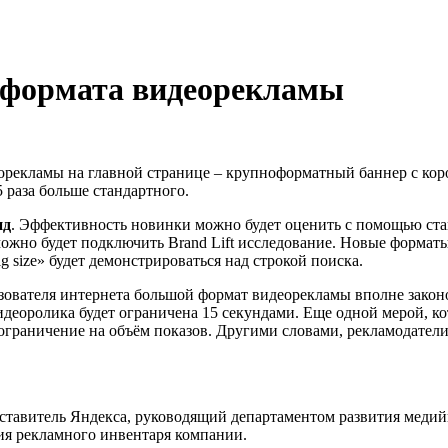
х формата видеорекламы
еорекламы на главной странице – крупноформатный баннер с ко
 раза больше стандартного.
нд
. Эффективность новинки можно будет оценить с помощью стан
ожно будет подключить Brand Lift исследование. Новые формат
g size» будет демонстрироваться над строкой поиска.
льзователя интернета большой формат видеорекламы вполне зако
деоролика будет ограничена 15 секундами. Еще одной мерой, к
ограничение на объём показов. Другими словами, рекламодатели
тавитель Яндекса, руководящий департаментом развития медийн
я рекламного инвентаря компании.