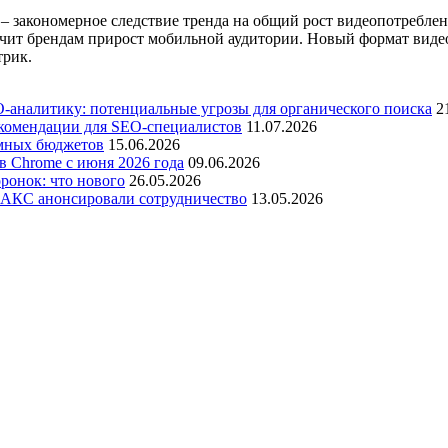
– закономерное следствие тренда на общий рост видеопотреблен
ечит брендам прирост мобильной аудитории. Новый формат вид
трик.
-аналитику: потенциальные угрозы для органического поиска
2
рекомендации для SEO-специалистов
11.07.2026
амных бюджетов
15.06.2026
в Chrome с июня 2026 года
09.06.2026
ронок: что нового
26.05.2026
 МАКС анонсировали сотрудничество
13.05.2026