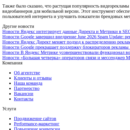
Также было сказано, что растущая популярность видеорекламы 
видеобаннеров для мобильной версии. Этот инструмент обесп
пользователей интернета и улучшить показатели брендовых ме
Другие новости
Новости
Яндекс интегрирует данные Директа и Метрики в SEO
Новости
Google завершил внедрение June 2026 Spam Update: 
Новости
Яндекс Директ меняет подход к распределению рекл
Новости
Google прекращает поддержку блокираторов рекламы 
Новости
В Яндекс Метрике усовершенствовали функционал во
Новости
«Большая четверка» операторов связи и мессенджер
Компания
Об агентстве
Клиенты и отзывы
Наша команда
Партнерство
Вакансии
Контакты
Услуги
Продвижение сайтов
Performance-маркетинг
Повышение конверсии