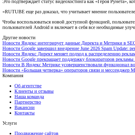
Это подтверждает статус видеохостинга как «Героя Рунета», ко
«RUTUBE еще раз доказал, что учитывает мнение пользователе
Чтобы воспользоваться новой доступной функцией, пользоват
пользователей Android и включает в себя все необходимые ул
Другие новости
Новости
Яндекс интегрирует данные Директа и Метрики в SEO
Новости
Google завершил внедрение June 2026 Spam Update: 
Новости
Яндекс Директ меняет подход к распределению рекл
Новости
Google прекращает поддержку блокираторов рекламы 
Новости
В Яндекс Метрике усовершенствовали функционал во
Новости
«Большая четверка» операторов связи и мессенджер
Компания
Об агентстве
Клиенты и отзывы
Наша команда
Партнерство
Вакансии
Контакты
Услуги
Продвижение сайтов