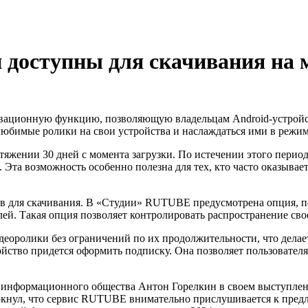
 доступны для скачивания на 
ационную функцию, позволяющую владельцам Android-устройств
любимые ролики на свои устройства и наслаждаться ими в режиме
яжении 30 дней с момента загрузки. По истечении этого период
. Эта возможность особенно полезна для тех, кто часто оказыва
в для скачивания. В «Студии» RUTUBE предусмотрена опция, по
лей. Такая опция позволяет контролировать распространение сво
идеоролики без ограничений по их продолжительности, что дел
ойство придется оформить подписку. Она позволяет пользователя
 информационного общества Антон Горелкин в своем выступлени
кнул, что сервис RUTUBE внимательно прислушивается к предло