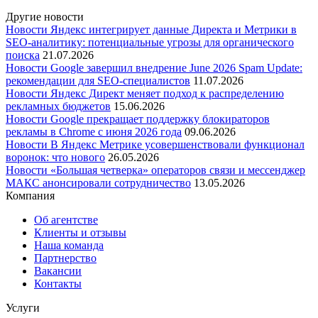
Другие новости
Новости
Яндекс интегрирует данные Директа и Метрики в
SEO-аналитику: потенциальные угрозы для органического
поиска
21.07.2026
Новости
Google завершил внедрение June 2026 Spam Update:
рекомендации для SEO-специалистов
11.07.2026
Новости
Яндекс Директ меняет подход к распределению
рекламных бюджетов
15.06.2026
Новости
Google прекращает поддержку блокираторов
рекламы в Chrome с июня 2026 года
09.06.2026
Новости
В Яндекс Метрике усовершенствовали функционал
воронок: что нового
26.05.2026
Новости
«Большая четверка» операторов связи и мессенджер
МАКС анонсировали сотрудничество
13.05.2026
Компания
Об агентстве
Клиенты и отзывы
Наша команда
Партнерство
Вакансии
Контакты
Услуги