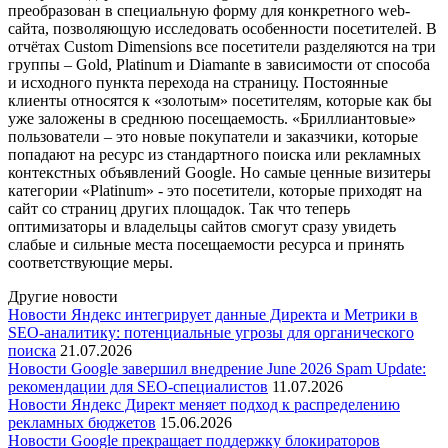
преобразован в специальную форму для конкретного web-
сайта, позволяющую исследовать особенности посетителей. В
отчётах Custom Dimensions все посетители разделяются на три
группы – Gold, Platinum и Diamante в зависимости от способа
и исходного пункта перехода на страницу. Постоянные
клиенты относятся к «золотым» посетителям, которые как бы
уже заложены в среднюю посещаемость. «Бриллиантовые»
пользователи – это новые покупатели и заказчики, которые
попадают на ресурс из стандартного поиска или рекламных
контекстных объявлений Google. Но самые ценные визитеры
категории «Platinum» - это посетители, которые приходят на
сайт со страниц других площадок. Так что теперь
оптимизаторы и владельцы сайтов смогут сразу увидеть
слабые и сильные места посещаемости ресурса и принять
соответствующие меры.
Другие новости
Новости
Яндекс интегрирует данные Директа и Метрики в
SEO-аналитику: потенциальные угрозы для органического
поиска
21.07.2026
Новости
Google завершил внедрение June 2026 Spam Update:
рекомендации для SEO-специалистов
11.07.2026
Новости
Яндекс Директ меняет подход к распределению
рекламных бюджетов
15.06.2026
Новости
Google прекращает поддержку блокираторов